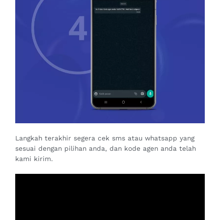
Langkah terakhir segera cek sms atau whatsapp yang
sesuai dengan pilihan anda, dan kode agen anda telah
kami kirim.